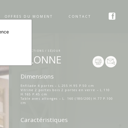
OFFRES DU MOMENT
CONTACT
ience
COLLECTIONS / SÉJOUR
OLONNE
Dimensions
Enfilade 4 portes – L.255 H.95 P.50 cm
Vitrine 2 portes bois 2 portes en verre – L.110
H.165 P.45 cm
Table avec allonges – L. 160 (180/200) H.77 P.100
cm
Caractéristiques