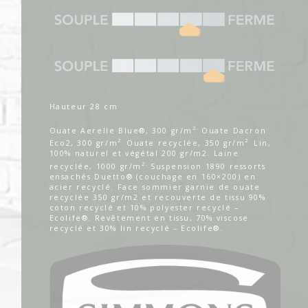
Hauteur 28 cm
2.
Ouate Aerelle Blue®, 300 gr/m
Ouate Dacron
2.
2.
Eco
2
, 300 gr/m
Ouate recyclée, 350 gr/m
Lin,
100% naturel et végétal 200 gr/m2. Laine
2.
recyclée, 1000 gr/m
Suspension 1890 ressorts
ensachés Duetto® (couchage en 160×200) en
acier recyclé. Face sommier garnie de ouate
recyclée 350 gr/m2 et recouverte de tissu 90%
coton recyclé et 10% polyester recyclé –
Ecolife®. Revêtement en tissu, 70% viscose
recyclé et 30% lin recyclé – Ecolife®.